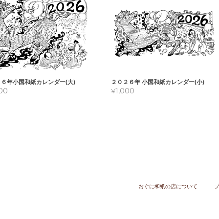
６年小国和紙カレンダー(大)
２０２６年 小国和紙カレンダー(小)
000
¥1,000
おぐに和紙の店について