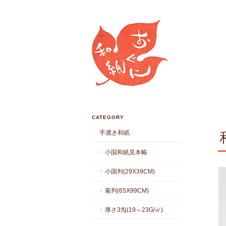
CATEGORY
手漉き和紙
小国和紙見本帳
小国判(29X39CM)
菊判(65X99CM)
厚さ3匁(19～23G/㎡)