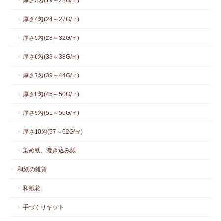
厚さ3匁(19～23G/㎡)
厚さ4匁(24～27G/㎡)
厚さ5匁(28～32G/㎡)
厚さ6匁(33～38G/㎡)
厚さ7匁(39～44G/㎡)
厚さ8匁(45～50G/㎡)
厚さ9匁(51～56G/㎡)
厚さ10匁(57～62G/㎡)
染め紙、漉き込み紙
和紙の雑貨
和紙花
手づくりキット