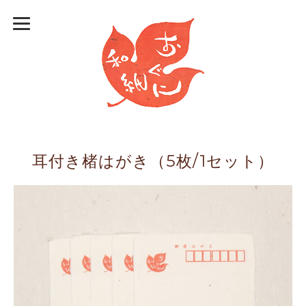
耳付き楮はがき（5枚/1セット）