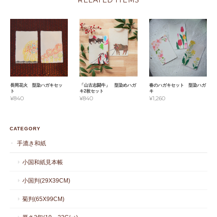
RELATED ITEMS
長岡花火 型染ハガキセッ
「山古志闘牛」 型染めハガ
春のハガキセット 型染ハガ
ト
キ2枚セット
キ
¥840
¥840
¥1,260
CATEGORY
手漉き和紙
小国和紙見本帳
小国判(29X39CM)
菊判(65X99CM)