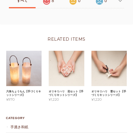
8
0
0
すべて
RELATED ITEMS
六角ちょうちん【手づくりキ
オリキリハリ 花セット【手
オリキリハリ 雪セット【手
ットシリーズ】
づくりキットシリーズ】
づくりキットシリーズ】
¥970
¥1,220
¥1,220
CATEGORY
手漉き和紙