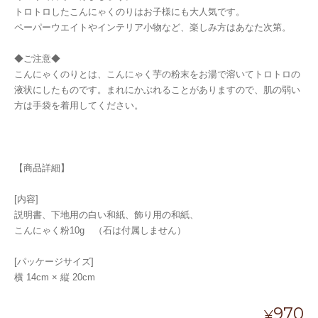
トロトロしたこんにゃくのりはお子様にも大人気です。
ペーパーウエイトやインテリア小物など、楽しみ方はあなた次第。
◆ご注意◆
こんにゃくのりとは、こんにゃく芋の粉末をお湯で溶いてトロトロの
液状にしたものです。まれにかぶれることがありますので、肌の弱い
方は手袋を着用してください。
【商品詳細】
[内容]
説明書、下地用の白い和紙、飾り用の和紙、
こんにゃく粉10g （石は付属しません）
[パッケージサイズ]
横 14cm × 縦 20cm
970
¥