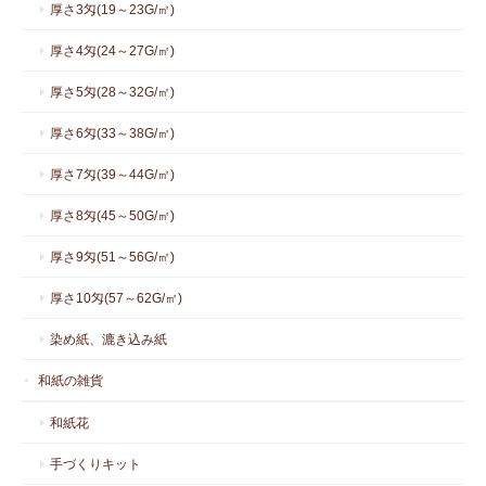
厚さ3匁(19～23G/㎡)
厚さ4匁(24～27G/㎡)
厚さ5匁(28～32G/㎡)
厚さ6匁(33～38G/㎡)
厚さ7匁(39～44G/㎡)
厚さ8匁(45～50G/㎡)
厚さ9匁(51～56G/㎡)
厚さ10匁(57～62G/㎡)
染め紙、漉き込み紙
和紙の雑貨
和紙花
手づくりキット