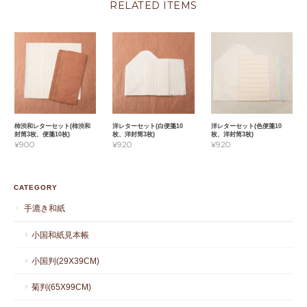
RELATED ITEMS
柿渋和レターセット(柿渋和
洋レターセット(白便箋10
洋レターセット(色便箋10
封筒3枚、便箋10枚)
枚、洋封筒3枚)
枚、洋封筒3枚)
¥900
¥920
¥920
CATEGORY
手漉き和紙
小国和紙見本帳
小国判(29X39CM)
菊判(65X99CM)